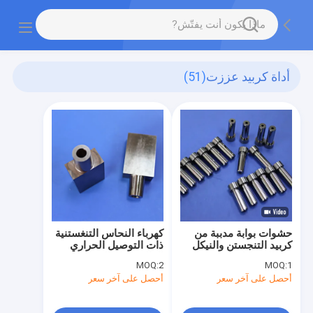
أداة كربيد عززت
(51)
حشوات بوابة مدببة من
كهرباء النحاس التنغستنية
كربيد التنجستن والنيكل
ذات التوصيل الحراري
غير المغناطيسية مع
العالي لحام المقاومة مع
MOQ:
2
MOQ:
1
مقاومة استثنائية للتآكل
تصميم مخصص وطول
أحصل على آخر سعر
أحصل على آخر سعر
ودقة تفتق على مستوى
العمر
الميكرون للقولبة بالحقن
الدقيق