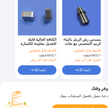
مسدس رش الرمل بالماء
الكثافة العالية قابلة
كربيد التنجستن مع نفاث
للتعديل مقاومة للكسارة
ماء عالي الضغط وقمع
الكربيد التنفستين الخيوط
الأسعار:
قابل للتفاوض
الأسعار:
قابل للتفاوض
الغبار للتنظيف الصناعي
المتحركة الموتة لتشكيل
1 قطعة
MOQ:
1 قطعة
MOQ:
الخيوط الدقيقة
أحصل على آخر سعر
أحصل على آخر سعر
ﺎﺘﺼﻟ ﺍﻶﻧ
ﺎﺘﺼﻟ ﺍﻶﻧ
وفر وقتك
دعنا نتصل بأفضل المنتجات معك.