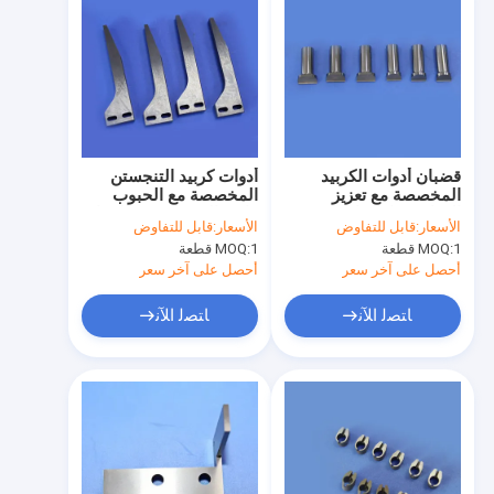
قضبان أدوات الكربيد
أدوات كربيد التنجستن
المخصصة مع تعزيز
المخصصة مع الحبوب
المتانة مقاومة ارتداء
فائقة الدقة لتصنيع المواد
الأسعار:
قابل للتفاوض
الأسعار:
قابل للتفاوض
عالية وأبعاد قابلة
عالية الصلابة المصنوعة
1 قطعة
MOQ:
1 قطعة
MOQ:
للتخصيص
وفقًا لرسوماتك
أحصل على آخر سعر
أحصل على آخر سعر
ﺎﺘﺼﻟ ﺍﻶﻧ
ﺎﺘﺼﻟ ﺍﻶﻧ
المنزل
المنتجات
أشرطة فيديو