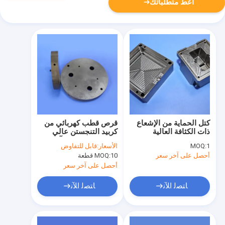
أعط متطلباتك
كتل الحماية من الإشعاع
قرص قطب كهربائي من
ذات الكثافة العالية
كربيد التنجستن عالي
WNiFe و WNiCu سبيكة
الصلابة ومقاوم للتآكل مع
1
MOQ:
الأسعار:
قابل للتفاوض
التنغستن
موصلية كهربائية ممتازة
أحصل على آخر سعر
10 قطعة
MOQ:
أحصل على آخر سعر
ﺎﺘﺼﻟ ﺍﻶﻧ
ﺎﺘﺼﻟ ﺍﻶﻧ