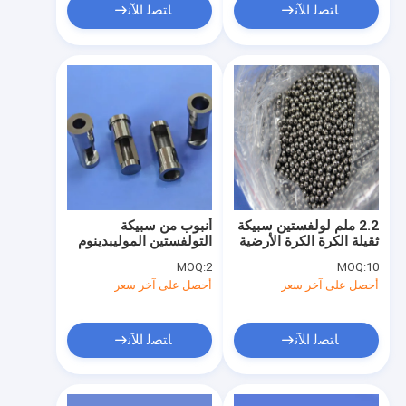
ﺎﺘﺼﻟ ﺍﻶﻧ
ﺎﺘﺼﻟ ﺍﻶﻧ
2.2 ملم لولفستين سبيكة
أنبوب من سبيكة
ثقيلة الكرة الكرة الأرضية
التولفستين الموليبدينوم
عالية الكثافة الدقة
عالية المقاومة في درجات
MOQ:
2
MOQ:
10
للتطبيقات الفضائية
الحرارة مع ضغط بخار
أحصل على آخر سعر
أحصل على آخر سعر
والطبية
منخفض وأقطار مخصصة
للبيئات الشديدة
ﺎﺘﺼﻟ ﺍﻶﻧ
ﺎﺘﺼﻟ ﺍﻶﻧ