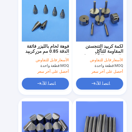
لكمة كربيد التنجستن
فوهة لحام بالليزر فائقة
المقاومة للتآكل
الدقة 0.85 مم من كربيد
والمقاومة للتآكل وصلابة
التنجستن لصناعة أشباه
الأسعار:
قابل للتفاوض
الأسعار:
قابل للتفاوض
عالية لتشكيل هدف من
الموصلات
MOQ:
قطعة واحدة
MOQ:
قطعة واحدة
الورق المقوى
أحصل على آخر سعر
أحصل على آخر سعر
ﺎﺘﺼﻟ ﺍﻶﻧ
ﺎﺘﺼﻟ ﺍﻶﻧ