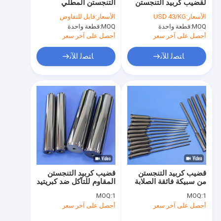
لقضيب كربيد التنجستن
التنجستن المطلي
حولنا
المركب لقطع صناعة
بالتيتانيوم غير القياسي
الأسعار:
USD 43/KG
الأسعار:
قابل للتفاوض
النفط
مع مقاومة عالية للتآكل
MOQ:
قطعة واحدة
MOQ:
قطعة واحدة
وتفاوت مخصص
جولة في المصنع
أحصل على آخر سعر
أحصل على آخر سعر
رقابة جودة
ﺎﺘﺼﻟ ﺍﻶﻧ
ﺎﺘﺼﻟ ﺍﻶﻧ
اتصل بنا
اطلب اقتباس
معالجة كربيد التنغستن
التنغستن كاربايد فوهة
قضيب كربيد التنجستن
قضيب كربيد التنجستن
من سبيكة فائقة الصلابة
المقاوم للتآكل ضد كبريتيد
التنغستن كاربايد لكمة
بقوة انضغاط 6000 ميجا
الهيدروجين ISO K10-
MOQ:
1
MOQ:
1
باسكال وصلابة HRA 90-
K30 مستقر عند -196
دبابيس كربيد التنغستن
أحصل على آخر سعر
أحصل على آخر سعر
92
درجة مئوية للبيئات
القاسية