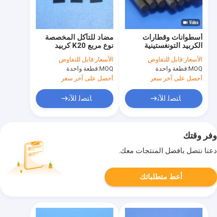
أسطوانات وقطارات
مضاد للتآكل المخصصة
الكربيد التونغستينية
نوع مربع K20 كربيد
المصنعة حسب الطلب مع
التنفستين فوهة امتصاص
الأسعار:
قابل للتفاوض
الأسعار:
قابل للتفاوض
مقاومة ارتداء عالية ووجه
MOQ:
قطعة واحدة
MOQ:
قطعة واحدة
تأثير المرآة لأدوات القطع
أحصل على آخر سعر
أحصل على آخر سعر
ﺎﺘﺼﻟ ﺍﻶﻧ
ﺎﺘﺼﻟ ﺍﻶﻧ
وفر وقتك
دعنا نتصل بأفضل المنتجات معك.
أعط متطلباتك