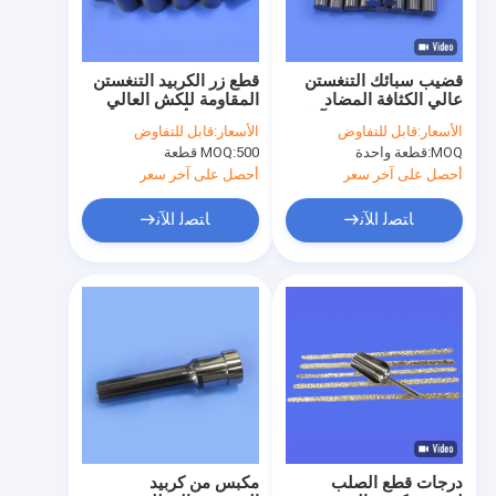
قضيب سبائك التنغستن
قطع زر الكربيد التنغستن
عالي الكثافة المضاد
المقاومة للكش العالي
للاهتزاز والمقاوم للتآكل
الصلابة والأحجام
الأسعار:
قابل للتفاوض
الأسعار:
قابل للتفاوض
W90Ni6Fe قضيب حديد
المخصصة للتطبيقات
MOQ:
قطعة واحدة
500 قطعة
MOQ:
ونيكل التنغستن
الصناعية
أحصل على آخر سعر
أحصل على آخر سعر
ﺎﺘﺼﻟ ﺍﻶﻧ
ﺎﺘﺼﻟ ﺍﻶﻧ
المنزل
المنتجات
أشرطة فيديو
درجات قطع الصلب
مكبس من كربيد