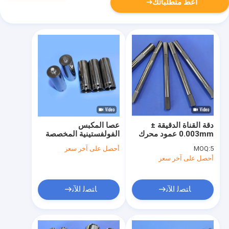
أعط متطلباتك
دقة القناة الدقيقة ±
عصا المكبس
0.003mm عمود محرك
الفولفستينية المخصصة
كربيد التنغستن غير
HRA89-92.9 صلابة
5
MOQ:
أحصل على آخر سعر
المغناطيسي لمواد أشباه
14.6g/cm3 كثافة
أحصل على آخر سعر
الموصلات والمعدات
الطبية
ﺎﺘﺼﻟ ﺍﻶﻧ
ﺎﺘﺼﻟ ﺍﻶﻧ