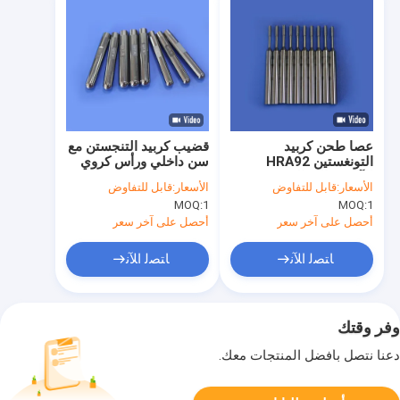
عصا طحن كربيد
قضيب كربيد التنجستن مع
التونغستين HRA92
سن داخلي ورأس كروي
للآلات عالية الدقة
الأسعار:
قابل للتفاوض
الأسعار:
قابل للتفاوض
MOQ:
1
MOQ:
1
أحصل على آخر سعر
أحصل على آخر سعر
ﺎﺘﺼﻟ ﺍﻶﻧ
ﺎﺘﺼﻟ ﺍﻶﻧ
وفر وقتك
دعنا نتصل بأفضل المنتجات معك.