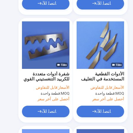
ﺎﺘﺼﻟ ﺍﻶﻧ
ﺎﺘﺼﻟ ﺍﻶﻧ
الأدوات القطعية
شفرة أدوات متعددة
المستخدمة في التغليف
للكربيد التنغستيني القوي
الدائم وشفرة قطع الكربيد
للقطع في الصناعات
الأسعار:
قابل للتفاوض
الأسعار:
قابل للتفاوض
التونغستينية
المختلفة
MOQ:
قطعة واحدة
MOQ:
قطعة واحدة
أحصل على آخر سعر
أحصل على آخر سعر
ﺎﺘﺼﻟ ﺍﻶﻧ
ﺎﺘﺼﻟ ﺍﻶﻧ