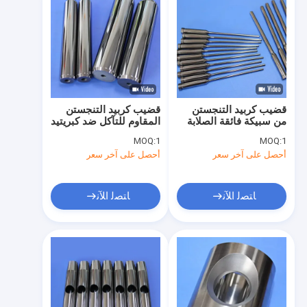
قضيب كربيد التنجستن
قضيب كربيد التنجستن
من سبيكة فائقة الصلابة
المقاوم للتآكل ضد كبريتيد
بقوة انضغاط 6000 ميجا
الهيدروجين ISO K10-
MOQ:
1
MOQ:
1
باسكال وصلابة HRA 90-
K30 مستقر عند -196
أحصل على آخر سعر
أحصل على آخر سعر
92
درجة مئوية للبيئات
القاسية
ﺎﺘﺼﻟ ﺍﻶﻧ
ﺎﺘﺼﻟ ﺍﻶﻧ
المنزل
المنتجات
أشرطة فيديو