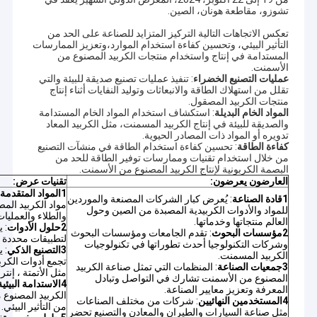
تشوزو، مقاطعة هونان، الصين.
تعكس الاتجاهات التالية التركيز المتزايد للصناعة على الحد من
التأثير البيئي، وتحسين كفاءة استخدام الموارد،وتعزيز الممارسات
المستدامة في إنتاج واستخدام منتجات الكربيد المصنوع من
الأسمنت.
عمليات التصنيع الخضراء
: تنفيذ عمليات تصنيع صديقة للبيئة والتي
تقلل من استهلاك الطاقة والانبعاثات وتوليد النفايات أثناء إنتاج
منتجات الكربيد المصقول.
المواد الخام البديلة
: استكشاف استخدام المواد الخام المستدامة
والصديقة للبيئة في إنتاج الكربيد المسمنت، مثل الكربيد المعاد
تدويره أو المواد ذات المصادر الحيوية.
كفاءة الطاقة
: تحسين كفاءة استخدام الطاقة في منشآت التصنيع
من خلال استخدام تقنيات وممارسات توفير الطاقة للحد من
البصمة الكربونية لإنتاج الكربيد المصنوع من الأسمنت.
العارضون يعرضون:
تقنيات عرض:
1المواد المتقدمة
:
1قادة الصناعة
: يُعرض كبار الشركات المصنعة والموردين
مواد الكربيد الم
للمواد والأدوات الكربيدية المصبدة من الصين وحول
والطلاء والعمليات
العالم منتجاتها وخدماتها.
2حلول الأدوات
: 
2مؤسسات البحوث
: تقدم الجامعات ومؤسسات البحوث
لتطبيقات محددة 
وشركات التكنولوجيا أحدث تطوراتها في تكنولوجيات
3التصنيع الذكي
: 
الكربيد المسمنت.
تجمع أدوات الكربي
3جمعيات الصناعة
: المنظمات التي تمثل صناعة الكربيد
مثل الأتمتة ، إنتر
المصنوع من الأسمنت تشارك في التواصل وتبادل
4الاستدامة البيئية
المعرفة وتعزيز معايير الصناعة.
الكربيد المصنوع 
4المستخدمين النهائيين
: شركات من مختلف الصناعات
من التأثير البيئي.
مثل صناعة السيارات والطيران والمعادن والتصنيع تحضر