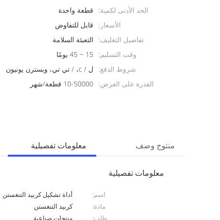
الحد الأدنى لكمية:
قطعة واحدة
الأسعار:
قابل للتفاوض
تفاصيل التغليف:
التعبئة السلامة
وقت التسليم:
15 ~ 45 يومًا
شروط الدفع:
ل / c، / تي تي، ويسترن يونيون
القدرة على العرض:
10-50000 قطعة/شهر
منتوج وصف
معلومات تفصيلية
معلومات تفصيلية
اسم:
أداة تشكيل كربيد التنغستن
مادة:
كربيد التنغستن
طلب:
منتجات صناعية