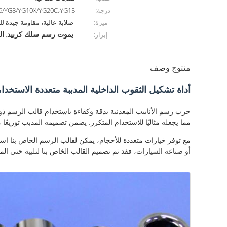
درجة:
YG6/YG8/YG10X/YG20C،YG15 
ميزة:
صلابة عالية، مقاومة جيدة لل
يموت رسم سلك كربيد
ال
إبراز:
,
منتوج وصف
أداة تشكيل الثقوب الداخلية المدببة متعددة الاستخد
جرب رسم الأنابيب المعدنية بدقة وكفاءة باستخدام قالب الرسم ذو ا
مما يجعله مثاليًا للاستخدام المتكرر. يضمن تصميمه المدبب توزيعًا 
مع توفر خيارات متعددة للأحجام، يمكن لقالب الرسم الخاص بنا استيع
أو صناعة السيارات، فقد تم تصميم القالب الخاص بنا لتلبية حتى الم