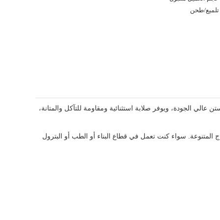
تلميع/طحن
 عالي الجودة، ويوفر صلابة استثنائية ومقاومة للتآكل والمتانة،
اج المتنوعة. سواء كنت تعمل في قطاع البناء أو الطب أو البترول