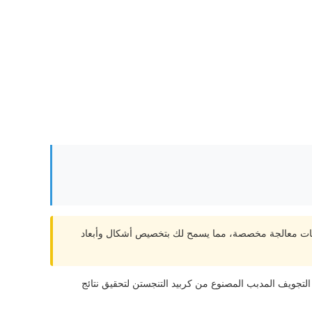
Zhu.، ندرك أهمية التخصيص. نحن نقدم خدمات معالجة مخصصة، مما يسمح لك بتخصيص أشكال وأبعاد
تنجستن. تم تصميم قالب الرسم ذو التجويف المدبب المصنوع من كربيد التنجستن لتحقيق نتائج