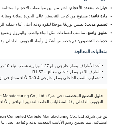
خيارات متعددة الأحجام:
اختر من بين مواصفات الأحجام المختلفة لت
مادة فائقة:
مصنوع من كربيد التنجستن عالي الجودة لصلابة ومتانة اس
تصميم مدبب:
يضمن توزيعًا موحدًا للقوة ودقة أعلى أثناء عملية ال
تطبيق واسع:
مناسب للصناعات مثل البناء والطب والبترول وتصنيع 
خدمات التخصيص:
قم بتخصيص أشكال وأبعاد التجويف الداخلي وفقً
متطلبات المعالجة
• أحد الأطراف بقطر خارجي يبلغ 1.27 وزاوية شطب تبلغ 10 درجات
• الطرف الآخر بقطر داخلي معالج بـ R1.57
• تشطيب الثقب الداخلي بقطر خارجي Ra0.4 لأداء ممتاز في إزالة القوالب
حلول التصنيع المخصصة:
التجويف الداخلي وفقًا لمتطلباتك الخاصة لتحقيق التوافق والأداء 
استثنائية، مما يضمن رسم الأنابيب المعدنية بدقة وكفاءة. اتصل بنا 