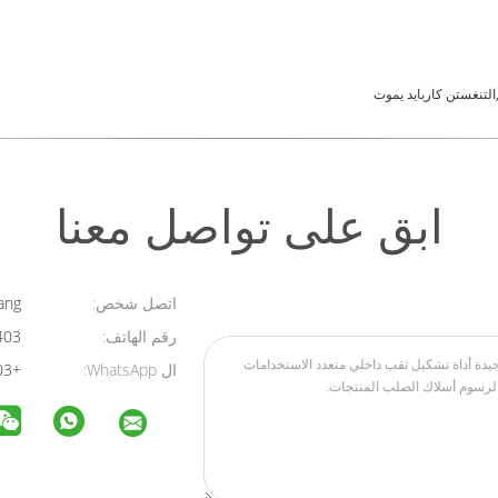
لتنغستن كاربايد يموت
ابق على تواصل معنا
اتصل شخص:
Amora Yang
رقم الهاتف:
86-19528998403
ال WhatsApp:
+8619528998403