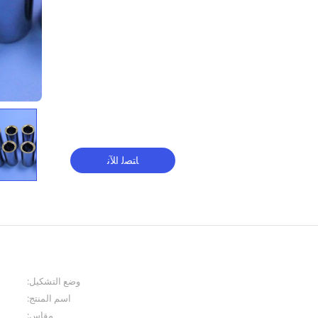
ﺎﺘﺼﻟ ﺍﻶﻧ
وضع التشكيل:
اسم المنتج:
مقاس: