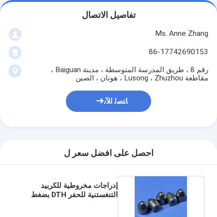
تفاصيل الاتصال
Ms. Anne Zhang
86-17742690153
رقم 8 ، طريق المدرسة المتوسطة ، مدينة Baiguan ،
مقاطعة Lusong ، Zhuzhou ، هونان ، الصين
ﺎﺘﺼﻟ ﺍﻶﻧ
احصل على افضل سعر ل
إدراجات مخروطية للكربيد
التنغستنية للحفر DTH بضغط
متوسط ومنخفض