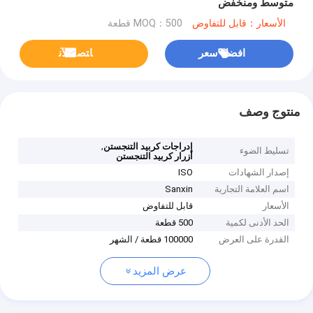
متوسط ومنخفض
الأسعار：قابل للتفاوض
MOQ：500 قطعة
افضل سعر
ﺎﺘﺼﻟ ﺍﻶﻧ
منتوج وصف
,
إدراجات كربيد التنجستن
تسليط الضوء
أزرار كربيد التنجستن
إصدار الشهادات
ISO
اسم العلامة التجارية
Sanxin
الأسعار
قابل للتفاوض
الحد الأدنى لكمية
500 قطعة
القدرة على العرض
100000 قطعة / الشهر
عرض المزيد