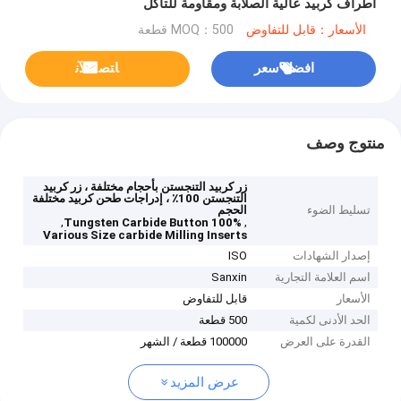
أطراف كربيد عالية الصلابة ومقاومة للتآكل
الأسعار：قابل للتفاوض
MOQ：500 قطعة
افضل سعر
ﺎﺘﺼﻟ ﺍﻶﻧ
منتوج وصف
زر كربيد التنجستن بأحجام مختلفة ، زر كربيد
التنجستن 100٪ ، إدراجات طحن كربيد مختلفة
تسليط الضوء
الحجم
,
,
100% Tungsten Carbide Button
Various Size carbide Milling Inserts
إصدار الشهادات
ISO
اسم العلامة التجارية
Sanxin
الأسعار
قابل للتفاوض
الحد الأدنى لكمية
500 قطعة
القدرة على العرض
100000 قطعة / الشهر
عرض المزيد