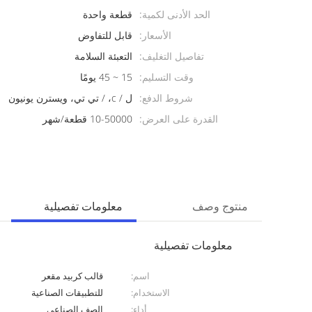
الحد الأدنى لكمية:
قطعة واحدة
الأسعار:
قابل للتفاوض
تفاصيل التغليف:
التعبئة السلامة
وقت التسليم:
15 ~ 45 يومًا
شروط الدفع:
ل / c، / تي تي، ويسترن يونيون
القدرة على العرض:
10-50000 قطعة/شهر
منتوج وصف
معلومات تفصيلية
معلومات تفصيلية
اسم:
قالب كربيد مقعر
الاستخدام:
للتطبيقات الصناعية
أداء:
الصف الصناعي