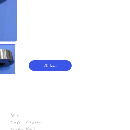
ﺎﺘﺼﻟ ﺍﻶﻧ
يعالج:
تصميم قالب الكربيد:
الشكل والحجم: