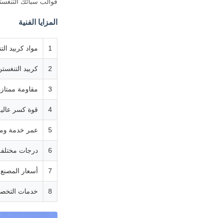
قوالب سبائك التنغست
المزايا الفنية
1
مواد كربيد التنغ
2
كربيد التنغستن
3
مقاومة ممتازة 
4
قوة كسر عالية
5
عمر خدمة ومت
6
درجات مختلفة
7
أسعار المصنع ال
8
خدمات التخص