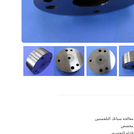
معالجة سبائك التلفستين
مخصص
قابلة للتخصيص