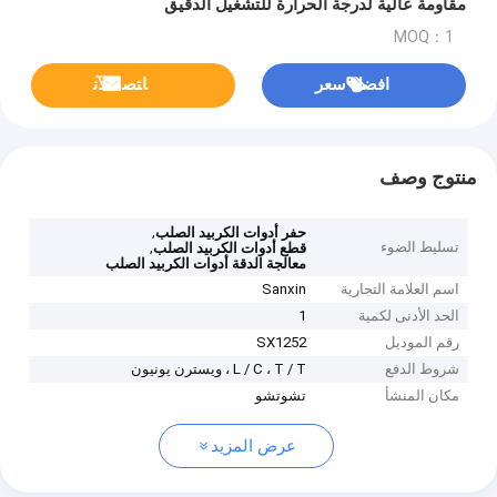
مقاومة عالية لدرجة الحرارة للتشغيل الدقيق
MOQ：1
افضل سعر
ﺎﺘﺼﻟ ﺍﻶﻧ
منتوج وصف
,
حفر أدوات الكربيد الصلب
تسليط الضوء
,
قطع أدوات الكربيد الصلب
معالجة الدقة أدوات الكربيد الصلب
اسم العلامة التجارية
Sanxin
الحد الأدنى لكمية
1
رقم الموديل
SX1252
شروط الدفع
L / C ، T / T ، ويسترن يونيون
مكان المنشأ
تشوتشو
عرض المزيد