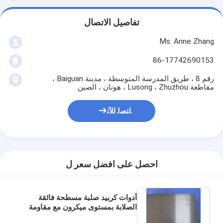
تفاصيل الاتصال
Ms. Anne Zhang
86-17742690153
رقم 8 ، طريق المدرسة المتوسطة ، مدينة Baiguan ،
مقاطعة Lusong ، Zhuzhou ، هونان ، الصين
ﺎﺘﺼﻟ ﺍﻶﻧ
احصل على افضل سعر ل
أدوات كربيد صلبة مسطحة فائقة
الصلابة بمستوى ميكرون مع مقاومة
عالية لدرجة الحرارة للتشغيل الدقيق