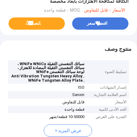
الكثافة لمكافحة الاهتزازات بأبعاد مخصصة
الأسعار：قابل للتفاوض
MOQ：قطعة واحدة
افضل سعر
ﺎﺘﺼﻟ ﺍﻶﻧ
منتوج وصف
سبائك التنغستن الثقيلة WNiFe WNiCu ،
سبائك التنغستن الثقيلة المضادة للاهتزاز ،
تسليط الضوء
لوحة سبائك التنغستن WNiFe
,
Anti Vibration Tungsten Heavy Alloy
,
WNiFe Tungsten Alloy Plate
إصدار الشهادات
ISO
اسم العلامة التجارية
Sanxin
الأسعار
قابل للتفاوض
الحد الأدنى لكمية
قطعة واحدة
القدرة على العرض
10-50000 قطعة/شهر
عرض المزيد